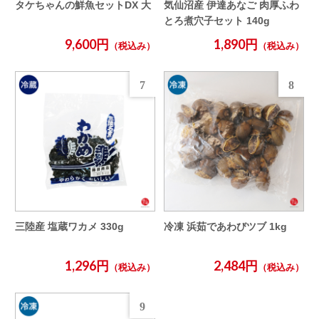
タケちゃんの鮮魚セットDX 大
気仙沼産 伊達あなご 肉厚ふわ
とろ煮穴子セット 140g
9,600円
1,890円
（税込み）
（税込み）
7
8
三陸産 塩蔵ワカメ 330g
冷凍 浜茹であわびツブ 1kg
1,296円
2,484円
（税込み）
（税込み）
9