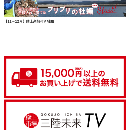
【11～12月】階上産殻付き牡蠣